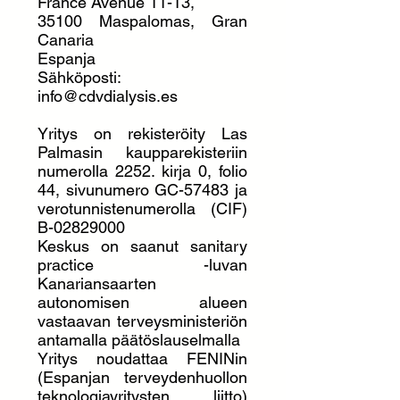
France Avenue 11-13,
35100 Maspalomas, Gran
Canaria
Espanja
Sähköposti:
info@cdvdialysis.es
Yritys on rekisteröity Las
Palmasin kaupparekisteriin
numerolla 2252. kirja 0, folio
44, sivunumero GC-57483 ja
verotunnistenumerolla (CIF)
B-02829000
Keskus on saanut sanitary
practice -luvan
Kanariansaarten
autonomisen alueen
vastaavan terveysministeriön
antamalla päätöslauselmalla
Yritys noudattaa FENINin
(Espanjan terveydenhuollon
teknologiayritysten liitto)