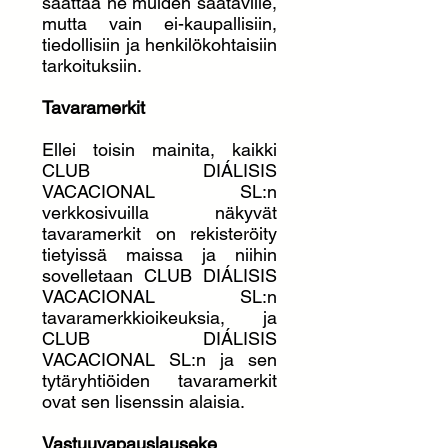
saattaa ne muiden saataville,
mutta vain ei-kaupallisiin,
tiedollisiin ja henkilökohtaisiin
tarkoituksiin.
Tavaramerkit
Ellei toisin mainita, kaikki
CLUB DIÁLISIS
VACACIONAL SL:n
verkkosivuilla näkyvät
tavaramerkit on rekisteröity
tietyissä maissa ja niihin
sovelletaan CLUB DIÁLISIS
VACACIONAL SL:n
tavaramerkkioikeuksia, ja
CLUB DIÁLISIS
VACACIONAL SL:n ja sen
tytäryhtiöiden tavaramerkit
ovat sen lisenssin alaisia.
Vastuuvapauslauseke