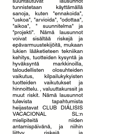
suuntautuvat lausunnot
tunnistetaan käyttämällä
sanoja, kuten "ennakoida",
"uskoa", "arvioida", "odottaa",
"aikoa", " suunnitelma" ja
"projekti". Nämä lausunnot
voivat sisältää riskejä ja
epävarmuustekijöitä, mukaan
lukien lääketieteen tekniikan
kehitys, tuotteiden kysyntä ja
hyväksyntä markkinoilla,
taloudellisten olosuhteiden
vaikutus, kilpailukykyisten
tuotteiden vaikutukset ja
hinnoittelu. , valuuttakurssit ja
muut riskit. Nämä lausunnot
tulevista tapahtumista
heijastavat CLUB DIÁLISIS
VACACIONAL SL:n
mielipiteitä niiden
antamispäivänä, ja niihin
liittyy riskejä ja