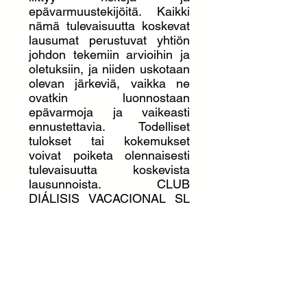
epävarmuustekijöitä. Kaikki
nämä tulevaisuutta koskevat
lausumat perustuvat yhtiön
johdon tekemiin arvioihin ja
oletuksiin, ja niiden uskotaan
olevan järkeviä, vaikka ne
ovatkin luonnostaan
epävarmoja ja vaikeasti
ennustettavia. Todelliset
tulokset tai kokemukset
voivat poiketa olennaisesti
tulevaisuutta koskevista
lausunnoista. CLUB
DIÁLISIS VACACIONAL SL
torjuu kaikki yritykset tai
velvollisuudet päivittää näitä
lausuntoja tulevaisuudessa.
Ei lisenssejä myönnetty
CLUB DIÁLISIS