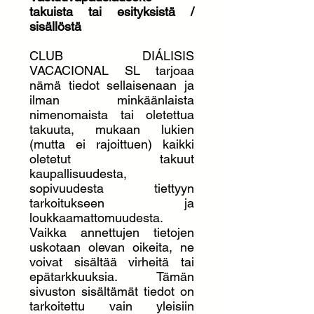
takuista tai esityksistä /
sisällöstä
CLUB DIÁLISIS
VACACIONAL SL tarjoaa
nämä tiedot sellaisenaan ja
ilman minkäänlaista
nimenomaista tai oletettua
takuuta, mukaan lukien
(mutta ei rajoittuen) kaikki
oletetut takuut
kaupallisuudesta,
sopivuudesta tiettyyn
tarkoitukseen ja
loukkaamattomuudesta.
Vaikka annettujen tietojen
uskotaan olevan oikeita, ne
voivat sisältää virheitä tai
epätarkkuuksia. Tämän
sivuston sisältämät tiedot on
tarkoitettu vain yleisiin