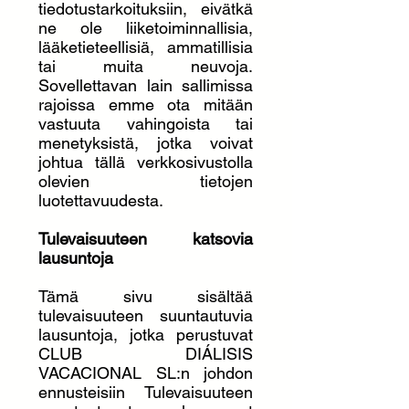
tiedotustarkoituksiin, eivätkä
ne ole liiketoiminnallisia,
lääketieteellisiä, ammatillisia
tai muita neuvoja.
Sovellettavan lain sallimissa
rajoissa emme ota mitään
vastuuta vahingoista tai
menetyksistä, jotka voivat
johtua tällä verkkosivustolla
olevien tietojen
luotettavuudesta.
Tulevaisuuteen katsovia
lausuntoja
Tämä sivu sisältää
tulevaisuuteen suuntautuvia
lausuntoja, jotka perustuvat
CLUB DIÁLISIS
VACACIONAL SL:n johdon
ennusteisiin Tulevaisuuteen