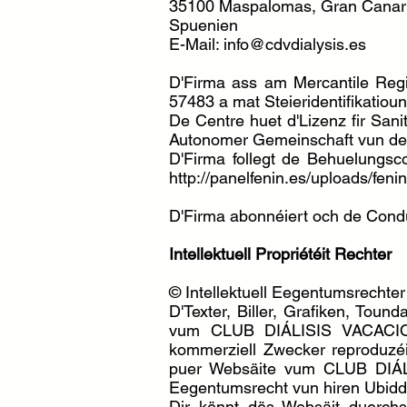
35100 Maspalomas, Gran Canar
Spuenien
E-Mail:
info@cdvdialysis.es
D'Firma ass am Mercantile Reg
57483 a mat Steieridentifikati
De Centre huet d'Lizenz fir San
Autonomer Gemeinschaft vun de
D'Firma follegt de Behuelungs
http://panelfenin.es/uploads/fe
D'Firma abonnéiert och de Co
Intellektuell Propriétéit Rechter
© Intellektuell Eegentumsrecht
D'Texter, Biller, Grafiken, Tou
vum CLUB DIÁLISIS VACACIONAL
kommerziell Zwecker reproduzéi
puer Websäite vum CLUB DIÁLI
Eegentumsrecht vun hiren Ubidd
Dir kënnt dës Websäit duerchs