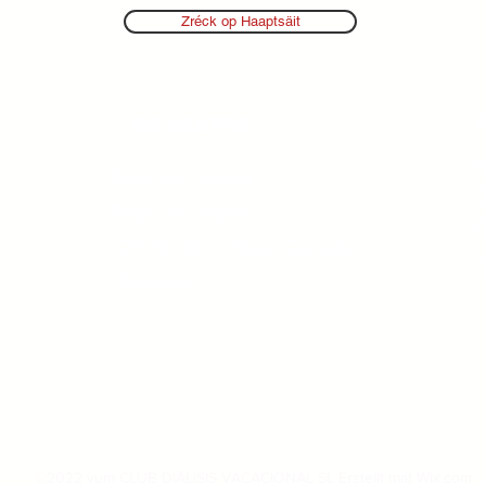
Zréck op Haaptsäit
EIS CENTRE
P
L
Avda. de Francia 11-13
C
Playa del Inglés
P
CP 35100
(Gran Canaria)
C
Spuenien
©2022 vum CLUB DIÁLISIS VACACIONAL SL Erstellt mat Wix.com