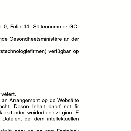
h 0, Folio 44, Säitennummer GC-
hende Gesondheetsministère an der
technologiefirmen) verfügbar op
véiert.
iel an Arrangement op de Websäite
t. Dësen Inhalt däerf net fir
ierzt oder weiderbenotzt ginn. E
teien, déi dem intellektuellen
dréckt oder se op eng Festplack