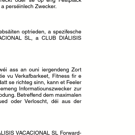
l a perséinlech Zwecker.
säiten optrieden, a spezifesche
ACACIONAL SL, a CLUB DIÁLISIS
éi ass an ouni iergendeng Zort
tie vu Verkafbarkeet, Fitness fir e
tt se richteg sinn, kann et Feeler
gemeng Informatiounszwecker zur
erodung. Betreffend dem maximalen
ued oder Verloscht, déi aus der
DIÁLISIS VACACIONAL SL Forward-