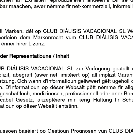
ügbar maachen, awer nëmme fir net-kommerziell, informel
all Marken, déi op CLUB DIÁLISIS VACACIONAL SL Web
 ënnerleien dem Markenrecht vum CLUB DIÁLISIS V
ënner hirer Lizenz.
der Representatioune / Inhalt
UB DIÁLISIS VACACIONAL SL zur Verfügung gestallt w
zit, abegraff (awer net limitéiert op) all implizit Garan
zung. Och wann d'Informatioun geliwwert gëtt ugeholl da
. D'Informatioun op dëser Websäit gëtt nëmme fir all
g geschäftlech, medizinesch, professionnell oder aner B
cabel Gesetz, akzeptéiere mir keng Haftung fir Sch
atioun op dëser Websäit entstinn.
t Aussoen baséiert op Gestioun Prognosen vun CLUB 