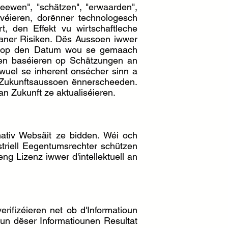
leewen", "schätzen", "erwaarden",
lvéieren, dorënner technologesch
, den Effekt vu wirtschaftleche
 aner Risiken. Dës Aussoen iwwer
L op den Datum wou se gemaach
oen baséieren op Schätzungen an
wuel se inherent onsécher sinn a
 Zukunftsaussoen ënnerscheeden.
 Zukunft ze aktualiséieren.
ativ Websäit ze bidden. Wéi och
triell Eegentumsrechter schützen
ng Lizenz iwwer d'intellektuell an
rifizéieren net ob d'Informatioun
vun dëser Informatiounen Resultat