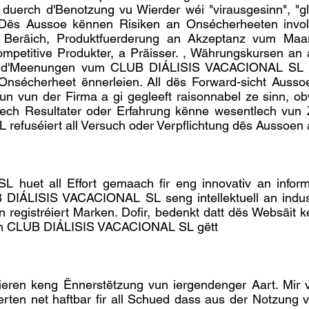
rt duerch d'Benotzung vu Wierder wéi "virausgesinn", "g
". Dës Aussoe kënnen Risiken an Onsécherheeten invo
 Beräich, Produktfuerderung an Akzeptanz vum Maart
petitive Produkter, a Präisser. , Währungskursen an
eren d'Meenungen vum CLUB DIÁLISIS VACACIONAL S
 Onsécherheet ënnerleien. All dës Forward-sicht Auss
n vun der Firma a gi gegleeft raisonnabel ze sinn, ob
hlech Resultater oder Erfahrung kënne wesentlech vun
uséiert all Versuch oder Verpflichtung dës Aussoen an
uet all Effort gemaach fir eng innovativ an inform
UB DIÁLISIS VACACIONAL SL seng intellektuell an indus
registréiert Marken. Dofir, bedenkt datt dës Websäit ke
vum CLUB DIÁLISIS VACACIONAL SL gëtt
ieren keng Ënnerstëtzung vun iergendenger Aart. Mir ve
äerten net haftbar fir all Schued dass aus der Notzung 