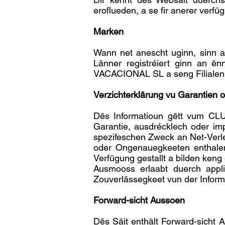
eroflueden, a se fir anerer verf
Marken
Wann net anescht uginn, sinn 
Länner registréiert ginn an
VACACIONAL SL a seng Filialen 
Verzichterklärung vu Garantien o
Dës Informatioun gëtt vum CL
Garantie, ausdrécklech oder impli
spezifeschen Zweck an Net-Verlet
oder Ongenauegkeeten enthalen
Verfügung gestallt a bilden ken
Ausmooss erlaabt duerch appli
Zouverlässegkeet vun der Inform
Forward-sicht Aussoen
Dës Säit enthält Forward-sich