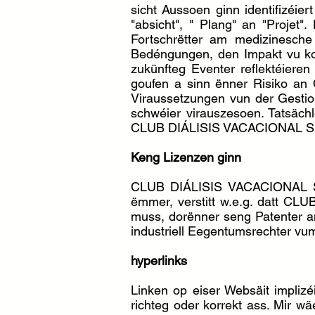
sicht Aussoen ginn identifizéie
"absicht", " Plang" an "Projet
Fortschrëtter am medizinesche
Bedéngungen, den Impakt vu kom
zukünfteg Eventer reflektéi
goufen a sinn ënner Risiko an
Viraussetzungen vun der Gestiou
schwéier virauszesoen. Tatsäc
CLUB DIÁLISIS VACACIONAL SL ref
Keng Lizenzen ginn
CLUB DIÁLISIS VACACIONAL SL h
ëmmer, verstitt w.e.g. datt CL
muss, dorënner seng Patenter an 
industriell Eegentumsrechter 
hyperlinks
Linken op eiser Websäit implizé
richteg oder korrekt ass. Mir w