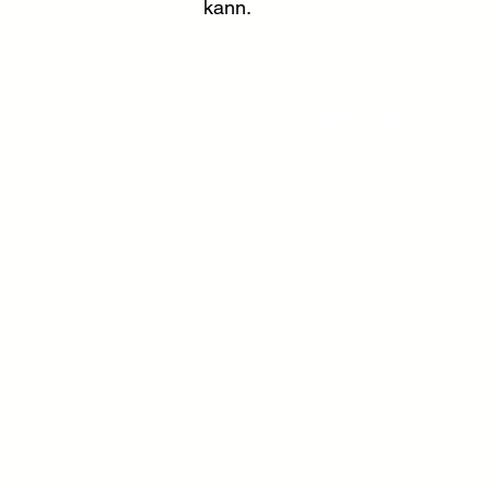
kann.
KONTAKTÉIERT EIS
Telefon: +34 928 28
8025
vun 9 bis 14 Auer uruffen
Fax: +34 828 992730
E-Mail:
info@cdvdialysis.es
Websäit:
https://cd
vdialysis.es
Reservatiounen