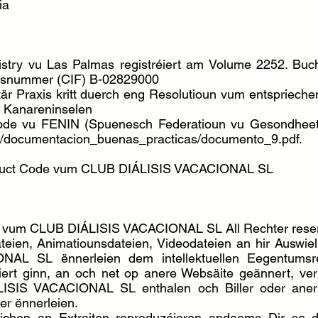
ia
istry vu Las Palmas registréiert am Volume 2252. Buc
ounsnummer (CIF) B-02829000
itär Praxis kritt duerch eng Resolutioun vum entspriec
 Kanareninselen
code vu FENIN (Spuenesch Federatioun vu Gesondheets
nin/documentacion_buenas_practicas/documento_9.pdf.
nduct Code vum CLUB DIÁLISIS VACACIONAL SL
er vum CLUB DIÁLISIS VACACIONAL SL All Rechter reser
ndateien, Animatiounsdateien, Videodateien an hir Ausw
 SL ënnerleien dem intellektuellen Eegentumsrech
ert ginn, an och net op anere Websäite geännert, verk
SIS VACACIONAL SL enthalen och Biller oder aner Da
er ënnerleien.
ichen an Extraiten reproduzéieren andeems Dir se 