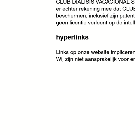
CLUB DIÁLISIS VACACIONAL SL he
er echter rekening mee dat CLU
beschermen, inclusief zijn pate
geen licentie verleent op de in
hyperlinks
Links op onze website impliceren 
Wij zijn niet aansprakelijk voor 
NEEM CONTACT MET ONS O
Telefoon: +34 928 28
8025
bellen van 9.00 tot 14.00 uur
Faxen: +34 828 992730
E-mailadres:
info@cdvdialysis.e