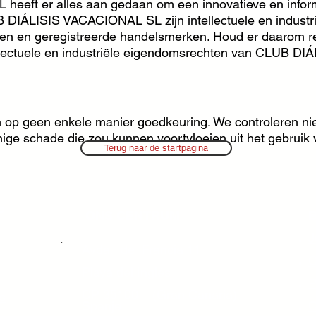
eft er alles aan gedaan om een innovatieve en inform
B DIÁLISIS VACACIONAL SL zijn intellectuele en indust
nten en geregistreerde handelsmerken. Houd er daarom 
tellectuele en industriële eigendomsrechten van CLUB 
op geen enkele manier goedkeuring. We controleren niet of
enige schade die zou kunnen voortvloeien uit het gebruik 
Terug naar de startpagina
P
ONS CENTRUM
B
.
J
Avda.
de Francia 11
C
Playa del Inglés
P
CP 35100 (Gran Canaria)
s
Sp
anje
C