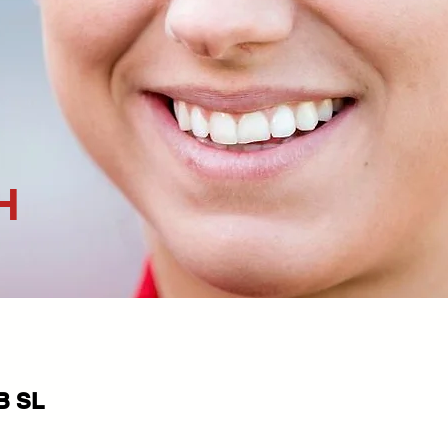
H
B SL