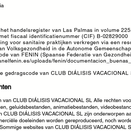
ia
n het handelsregister van Las Palmas in volume 2252
t fiscaal identificatienummer (CIF) B-02829000
ng voor sanitaire praktijken verkregen via een res
van Volksgezondheid in de Autonome Gemeenschap
scode van FENIN (Spaanse Federatie van Gezondhei
panelfenin.es/uploads/fenin/documentacion_buenas
ok de gedragscode van CLUB DIÁLISIS VACACIONAL
hten
ten van CLUB DIÁLISIS VACACIONAL SL Alle rechten vo
eken, geluidsbestanden, animatiebestanden, videobestan
an CLUB DIÁLISIS VACACIONAL SL zijn onderworpen aan
erciële doeleinden worden gereproduceerd, noch worden
s. Sommige websites van CLUB DIÁLISIS VACACIONAL SL