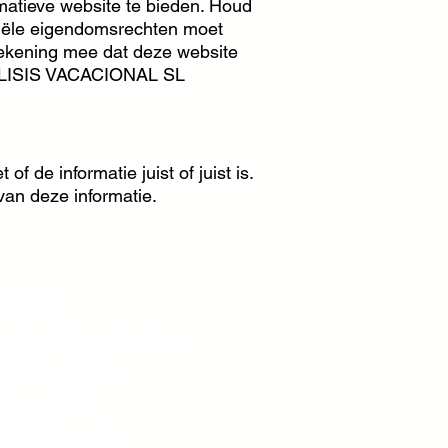
atieve website te bieden. Houd
riële eigendomsrechten moet
rekening mee dat deze website
DIÁLISIS VACACIONAL SL
 de informatie juist of juist is.
van deze informatie.
ELEID
uridische kennisgeving
ookieverklaring
rivacybeleid
ovid-informatie