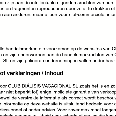
n zijn aan de intellectuele eigendomsrechten van hun p
n en fragmenten reproduceren door ze af te drukken of
len aan anderen, maar alleen voor niet-commerciële, info
n alle handelsmerken die voorkomen op de websites v
nden en zijn onderworpen aan de handelsmerkrechten 
 en zijn gelieerde ondernemingen vallen onder haar l
of verklaringen / inhoud
 door CLUB DIÁLISIS VACACIONAL SL zoals het is en zon
(maar niet beperkt tot) enige impliciete garantie van verk
Hoewel de verstrekte informatie als correct wordt beschou
informatie op deze website is uitsluitend bedoeld voor
ofessioneel of ander advies. Voor zover maximaal toeges
nkele aansprakelijkheid voor schade of verlies die kan v